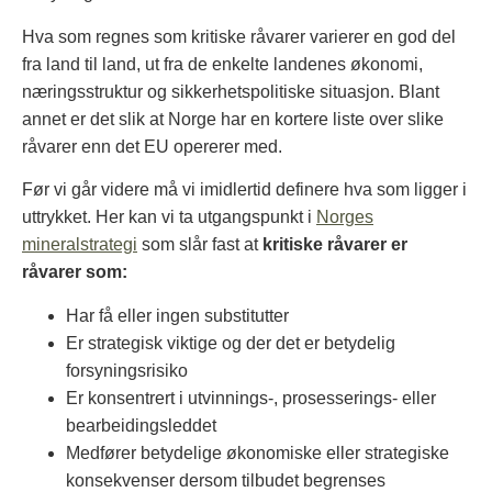
Det gjør både EU og Norge avhengig av import,
spesielt fra Kina.
Hva som regnes som kritiske råvarer varierer en god del
Sjeldne jordarter regnes også som strategiske
fra land til land, ut fra de enkelte landenes økonomi,
råvarer. Det vil si råvarer som er særlig viktig for
næringsstruktur og sikkerhetspolitiske situasjon.
Blant
felter som grønn omstilling, forsvar og
annet er det slik at Norge har en kortere liste over slike
digitalisering.
råvarer enn det EU opererer med.
Før vi går videre må vi imidlertid definere hva som ligger i
uttrykket. Her kan vi ta utgangspunkt i
Norges
mineralstrategi
som slår fast at
kritiske råvarer er
råvarer som:
Har få eller ingen substitutter
Er strategisk viktige og der det er betydelig
forsyningsrisiko
Er konsentrert i utvinnings-, prosesserings- eller
bearbeidingsleddet
Medfører betydelige økonomiske eller strategiske
konsekvenser dersom tilbudet begrenses