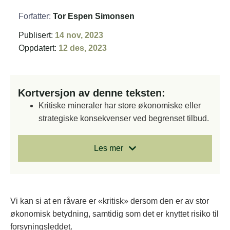
Forfatter:
Tor Espen Simonsen
Publisert:
14 nov, 2023
Oppdatert:
12 des, 2023
Kortversjon av denne teksten:
Kritiske mineraler har store økonomiske eller
strategiske konsekvenser ved begrenset tilbud.
Utvinning og produksjon av disse mineralene er
ofte konsentrert i få land, noe som gir økt
Les mer
forsyningsrisiko.
Sjeldne jordarter regnes som kritiske råvarer av
alle industrialiserte land.
Europa forbruker 25 prosent av verdens kritiske
Vi kan si at en råvare er «kritisk» dersom den er av stor
mineraler, men produserer bare rundt tre
økonomisk betydning, samtidig som det er knyttet risiko til
prosent selv.
forsyningsleddet.