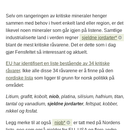
Selv om rangeringen av kritiske mineraler henger
sammen med behov i hvert enkelt land eller region, er det
likevel noen mineraler som går igjen på listene.
Samtlige
industrialiserte land i verden regner
sjeldne jordarter*
blant de mest kritiske råvarene. Det er dette som i dag
gjør
Fensfeltet så interessant og aktuelt.
EU har identifisert en liste bestående av 34 kritiske
råvarer
. Ikke alle disse 34 råvarene er å finne på den
nordiske lista
som ligger til grunn for norsk politikk på
området:
Litium, grafitt, kobolt,
niob
, platina, silisium, hafnium, titan,
tantal og vanadium,
sjeldne jordarter
, feltspat, kobber,
nikkel og fosfat.
Legg merke til at også
niob*
er tatt med på Nordens
liste, noe som også gjelder for EU, USA og flere andre