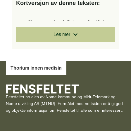
Kortversjon av denne teksten:
Thorium er et metallisk og radioaktivt
grunnstoff som brukes til energi,
Les mer
industrielle formål og i stadig større grad
til kreftbehandling.
Takket være sine radioaktive egenskaper
kan thorium målrettet ødelegge kreftceller,
noe som gjør det svært verdifullt i
Thorium innen medisin
medisinske anvendelser.
Ved separasjon fra thorium produserer
radium kortdistansestråling som
ødelegger kreftceller effektivt uten å
Fensfeltet.no eies av Nome kommune og Midt-Telemark og
skade friskt vev.
Nome utvikling AS (MTNU). Formålet med nettsiden er å gi god
Metoden er miljøvennlig fordi alle
og objektiv informasjon om Fensfeltet til alle som er interessert.
kjemikalier resirkuleres, og thorium
fungerer som en kontinuerlig kilde til