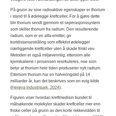
På grunn av sine radioaktive egenskaper er thorium
i stand til å ødelegge kreftceller. For å gjøre dette
blir thorium sendt gjennom et seperasjonssystem
som skiller thorium fra radium. Den resulterende
radium, som er en alfa-emitter, gir
kortdistansestråling som effektivt ødelegger
nærliggende kreftceller uten å skade friskt vev.
Metoden er også miljøvennlig, ettersom alle
kjemikaliene i prosessen resirkuleres, noe som
betyr at thorium hele tiden produserer nytt radium.
Ettersom thorium har en halveringstid på 14
milliarder år, kan det beskrives som en evig kilde
(
Herøya Industripark, 2024
).
Figuren viser hvordan kreftmedisin bundet til
målsøkende molekyler skader kreftceller mer enn
friske celler på grunn av den korte rekkevidden til